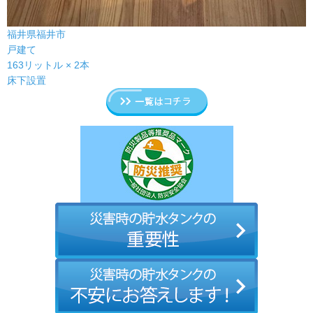
福井県福井市
戸建て
163リットル × 2本
床下設置